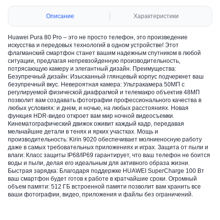
Описание
Характеристики
Huawei Pura 80 Pro – это не просто телефон, это произведение
искусства и передовых технологий в одном устройстве! Этот
флагманский смартфон станет вашим надежным спутником в любой
ситуации, предлагая непревзойденную производительность,
потрясающую камеру и элегантный дизайн. Преимущества:
Безупречный дизайн: Изысканный глянцевый корпус подчеркнет ваш
безупречный вкус. Невероятная камера: Ультракамера 50МП с
регулируемой физической диафрагмой и телемакро объектив 48МП
позволит вам создавать фотографии профессионального качества в
любых условиях: и днем, и ночью, на любых расстояниях. Новая
функция HDR-видео откроет вам мир ночной видеосъемки.
Кинематографический движок оживит каждый кадр, передавая
мельчайшие детали в тенях и ярких участках. Мощь и
производительность: Kirin 9020 обеспечивает молниеносную работу
даже в самых требовательных приложениях и играх. Защита от пыли и
влаги: Класс защиты IP68/IP69 гарантирует, что ваш телефон не боится
воды и пыли, делая его идеальным для активного образа жизни.
Быстрая зарядка: Благодаря поддержке HUAWEI SuperCharge 100 Вт
ваш смартфон будет готов к работе в кратчайшие сроки. Огромный
объем памяти: 512 ГБ встроенной памяти позволит вам хранить все
ваши фотографии, видео, приложения и файлы без ограничений.