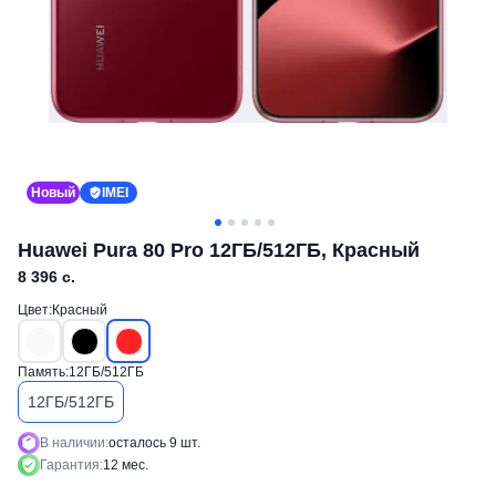
Новый
IMEI
Huawei Pura 80 Pro 12ГБ/512ГБ, Красный
8 396
c.
Цвет:
Красный
Память:
12ГБ/512ГБ
12ГБ/512ГБ
В наличии:
осталось
9
шт.
Гарантия:
12
мес
.