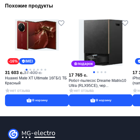
Похожие продукты
-
16
%
IMEI
подарок
31 603
c.
37 400
с.
17 
17 765
c.
Huawei Mate XT Ultimate 16ГБ/1 ТБ
iPho
Робот-пылесос Dreame Matrix10
Красный
(nan
Ultra (RLX95CE), чер...
нет отзыва
нет отзыва
н
В корзину
В корзину