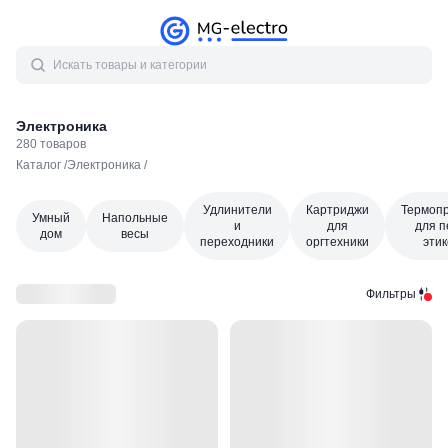
Электроника
280
товаров
Каталог
/
Электроника
/
Удлинители
Картриджи
Термоп
Умный
Напольные
и
для
для п
дом
весы
переходники
оргтехники
этик
Фильтры